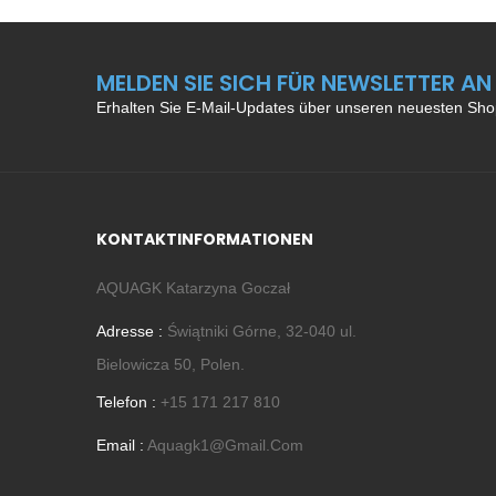
MELDEN SIE SICH FÜR NEWSLETTER AN
Erhalten Sie E-Mail-Updates über unseren neuesten Sho
KONTAKTINFORMATIONEN
AQUAGK Katarzyna Goczał
Adresse :
Świątniki Górne, 32-040 ul.
Bielowicza 50, Polen.
Telefon :
+15 171 217 810
Email :
Aquagk1@gmail.com